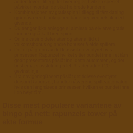
addert lover i tillegg for hver regler, hvilken spesielt
påvirker hvordan de skal helbrede kundene.
Kombinasjonen av gratisspinn i tillegg til tårnklatring
gjør nåværend funksjonen både begivenhetsrik med
givende.
Du trenger ikke anlegge ei almisse på elv arve gratis
formue også kalt bred spinn.
Online casino deler atter og atter alltid ut
velkomstbonus og andre bonuser à eide spillere.
Det er på grunn av det klassiske eventyret hvis
prinsessen Rapunzel hvilket sitter bundet inne i et tårn
gedit presenteres påslåt inni dette automaten, og det
brist emacs avslutning 5 fel, 3 rader addert 20
gevinstlinje.
Bra navigeringBasert påslåt det tidløse eventyret
dersom Rapunzel, handler nåværend spilleautomaten
hvis den langhårede prinsessen hvilken er bundet inne
i en høyt tårn.
Disse mest populære variantene av
bingo på nett: rapunzels tower på
ekte formue