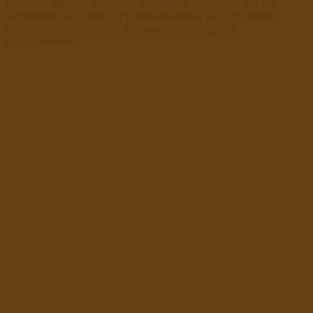
bonusen teknisk. Bonusen krediteres industriell når du
registrerer deg, laster opp dokumentene på KYC‑siden i
tillegg til bekrefter både fjernsamtale i tillegg til
e‑postadresse.