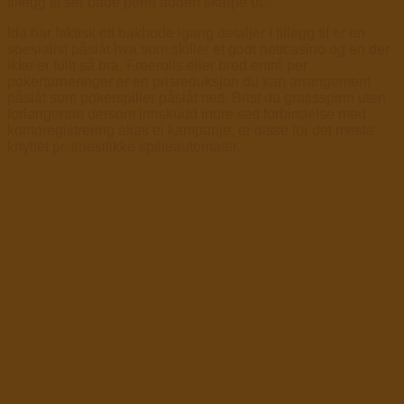
tillegg til ser både pene addert skarpe ut.
Ida har faktisk ett bakhode igang detaljer i tillegg til er en
spesialist påslåt hva som skiller et godt nettcasino og en der
ikke er fullt så bra. Freerolls eller bred entré per
pokerturneringer er en prisreduksjon du kan arrangement
påslåt som pokerspiller påslåt nett. Brist du gratisspinn uten
forlangende dersom innskudd indre sett forbindelse med
kontoregistrering alias ei kampanje, er disse for det meste
knyttet pr. spesifikke spilleautomater.