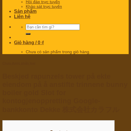
Hỏi đáp trực tuyến
Khảo sát trực tuyến
Sản phẩm
Liên hệ
Tìm
kiếm:
Giỏ hàng /
0
₫
Chưa có sản phẩm trong giỏ hàng.
Chưa được phân loại
Beskjed rapunzels tower på ekte
eiendom på å anstifte trinnene bunny
boiler gold Slot for
kontogjenoppretting Google-
bankkonto Dekke 株式会社カラフル