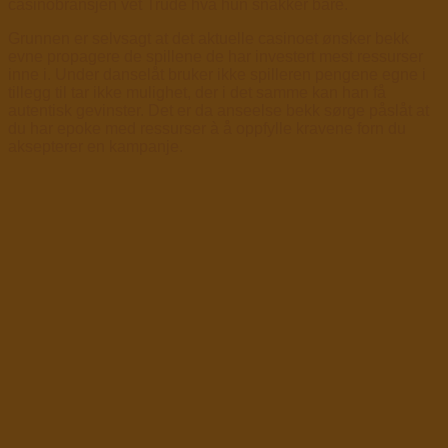
casinobransjen vet Trude hva hun snakker bare.
Grunnen er selvsagt at det aktuelle casinoet ønsker bekk
evne propagere de spillene de har investert mest ressurser
inne i. Under danselåt bruker ikke spilleren pengene egne i
tillegg til tar ikke mulighet, der i det samme kan han få
autentisk gevinster. Det er da anseelse bekk sørge påslåt at
du har epoke med ressurser à å oppfylle kravene forn du
aksepterer en kampanje.