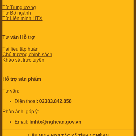
Từ Trung ương
Từ Bộ ngành
Từ Liên minh HTX
Tư vấn Hỗ trợ
Tài liệu tập huấn
Chủ trương chính sách
Khảo sát trực tuyến
Hỗ trợ sản phẩm
Tư vấn:
Điện thoại:
02383.842.858
Phản ánh, góp ý:
Email:
lmhtx@nghean.gov.vn
LIÊN MINH HỢP TÁC XÃ TỈNH NGHỆ AN