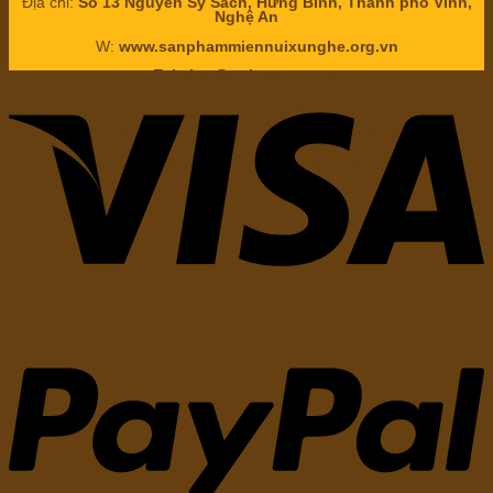
Địa chỉ:
Số 13 Nguyễn Sỹ Sách, Hưng Bình, Thành phố Vinh,
Nghệ An
W:
www.sanphammiennuixunghe.org.vn
E:
lmhtx@nghean.gov.vn
H:
02383.842.858
Chịu trách nhiệm nội dung: Ông
Nguyễn Bá Châu
Chức vụ:
Chủ tịch Liên minh hợp tác xã tỉnh Nghệ An