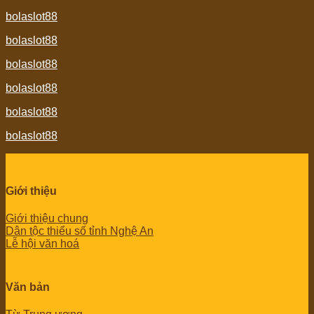
bolaslot88
bolaslot88
bolaslot88
bolaslot88
bolaslot88
bolaslot88
Giới thiệu
Giới thiệu chung
Dân tộc thiểu số tỉnh Nghệ An
Lễ hội văn hoá
Văn bản