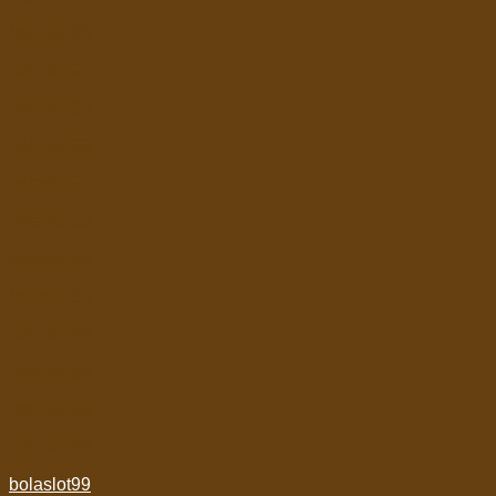
bolaslot88
bolaslot99
bolaslot99
bolaslot99
bolaslot99
bolaslot99
bolaslot88
bolaslot88
bolaslot88
bolaslot88
bolaslot99
bolaslot88
bolaslot99