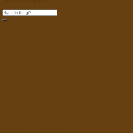
Liên minh HTX Nghệ An
Online Harbors Play 5000+ Free Slot Video game
Immediately
Una éxtasis para casinos referente a diferentes sitios
Bachillerato Bi+
La fascinación de los casinos sobre otras zonas
Bachillerato Bi+
Mr Bet App Download: Die beste Casino Lesen Sie
dies weiter App je Android & iOS
Hollandse sjoel inside Antwerpen
https://www.hungerkillers.net/menu/
https://www.avenirguinee.org/contact/
https://www.codecguinee.org/category/affiche/
https://www.nahlaty-wazayt.com/produit/le-pistachio/
https://imeccarelimited.uk/contact-us/