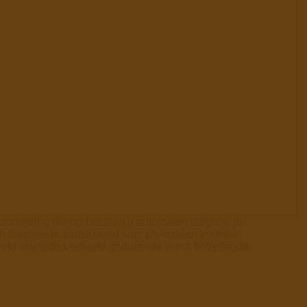
uitzondering hierop bestaan u automaten diegene je
n diegene je aansluitend kunt afwisselen voordat
 wereld alsmede verdeeld gedurende wordt betreffende