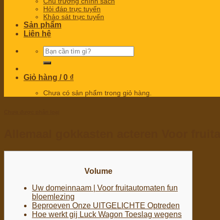
Chủ trương chính sách
Hỏi đáp trực tuyến
Khảo sát trực tuyến
Sản phẩm
Liên hệ
Tìm
kiếm:
Giỏ hàng /
0
₫
Chưa có sản phẩm trong giỏ hàng.
Chưa được phân loại
Allemaal gokkasten acteren Voor fru
Volume
Uw domeinnaam | Voor fruitautomaten fun
bloemlezing
Beproeven Onze UITGELICHTE Optreden
Hoe werkt gij Luck Wagon Toeslag wegens