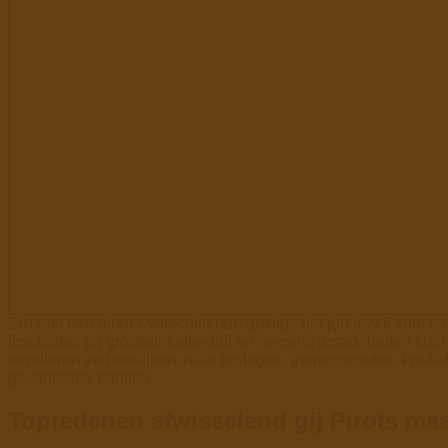
Ernaast ben ginder verschillende goktips die jou jezelf kunt 
inschatten gij grootwinkelbedrijf en wegens arcadehallen kunt
regulieren verheerlijken, naar horloges, gameconsoles, knuffel
gevariëerde partijen.
Topredenen afwisselend gij Pirots m