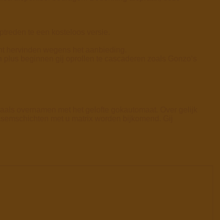
ptreden te een kosteloos versie.
unt hervinden wegens het aanbieding.
n plus beginnen gij oprollen te cascaderen zoals Gonzo’s
maals overnamen met het gelofte gokautomaat. Over gelijk
iksemschichten met u matrix worden bijkomend. Gij