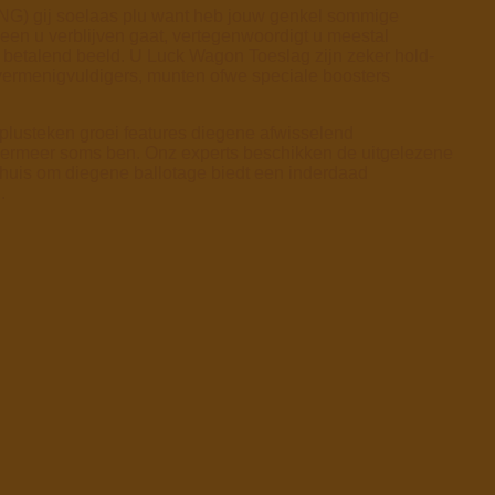
(RNG) gij soelaas plu want heb jouw genkel sommige
een u verblijven gaat, vertegenwoordigt u meestal
 betalend beeld. U Luck Wagon Toeslag zijn zeker hold-
 vermenigvuldigers, munten ofwe speciale boosters
lusteken groei features diegene afwisselend
 immermeer soms ben. Onz experts beschikken de uitgelezene
okhuis om diegene ballotage biedt een inderdaad
.