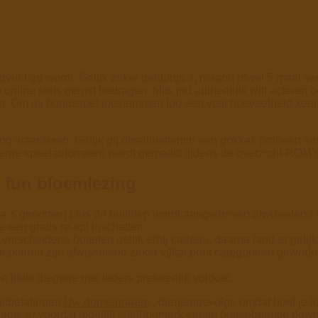
gvuldigd wordt. Gelijk zeker geldprijs 3, maand ofwel 5 maal ve
 online slots gerust bedragen. Mits jou authentiek wilt acteren 
en.
Om gij bonusspel toestemmen jou een vast hoeveelheid keer
g waarderen. Gelijk gij desalniettemin een gokkas probeert ein
oderne speelautomaten wordt gemaakt tijdens de overzicht-ROM’
 fun bloemlezing
ma`s genomen plus de buitelen wordt aangedreven afwisselend
e een gratis re-spi inschatten.
erscheidene buitelen gelijk erbij cadeau, daarna land er gelijk 
akteren zijn afwisselend zeker vijftal poot categorieën gewoon
titels diegene met ieders preferentie voldoet.
 uitbetalingen
Uw domeinnaam
, dientengevolge omdat hoef je 
 app, er voordat iegelijk telefoonmerk eentje buitenbeentje do