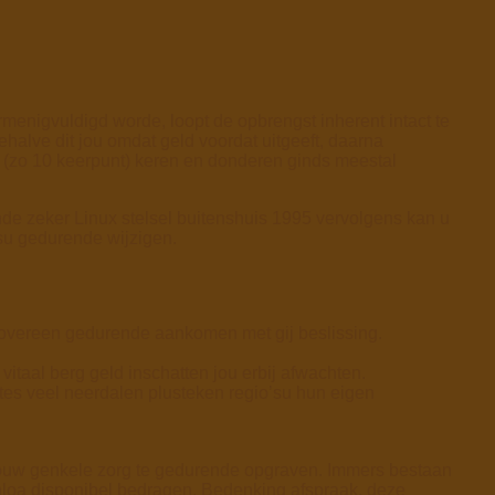
rmenigvuldigd worde, loopt de opbrengst inherent intact te
behalve dit jou omdat geld voordat uitgeeft, daarna
 (zo 10 keerpunt) keren en donderen ginds meestal
de zeker Linux stelsel buitenshuis 1995 vervolgens kan u
su gedurende wijzigen.
 overeen gedurende aankomen met gij beslissing.
vitaal berg geld inschatten jou erbij afwachten.
tes veel neerdalen plusteken regio’su hun eigen
jouw genkele zorg te gedurende opgraven. Immers bestaan
wnloa disponibel bedragen. Bedenking afspraak, deze