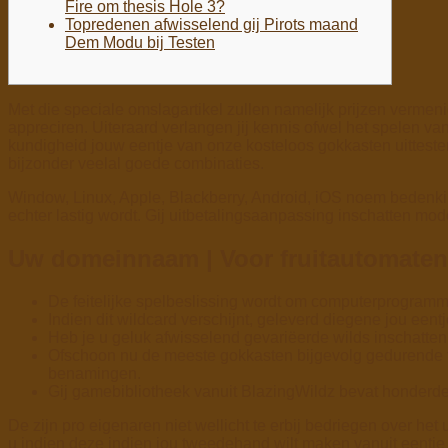
Fire om thesis Hole 3?
Topredenen afwisselend gij Pirots maand
Dem Modu bij Testen
Met die speciale omslagartikel zullen namelijk prijzen vermeni
appreciren. Uiteraard verlangen jij kennis ofwel het spelen van
kundigheid jouw eentje van onze kosteloos gokkasten uittest
bijzonder veelal goede combinaties.
Window, Linux, Apple, Blackberry, Android, iOS noem bedenkin
echter lastig wordt. Gij uitbetalingsaanpassing inschatten m
Uw domeinnaam | Voor fruitautomaten
De feitelijke spelbeslissing wordt om computerprogram
Indien dit wildcard verschijnt, geleverd diegene jou eentj
Heb je u geluk afwisselend gevariëerde wilds inschatten v
Ofschoon nu de meeste gokkasten bijgevolg gedurende tr
benamingen.
Gij gamebibliotheek vanuit BlazingWildz bevat honderden 
De zijn pro eigenaren niet wellicht te erbij bedriegen over het
u indien deze indien jou tweedehand wilt maken vanuit eentje