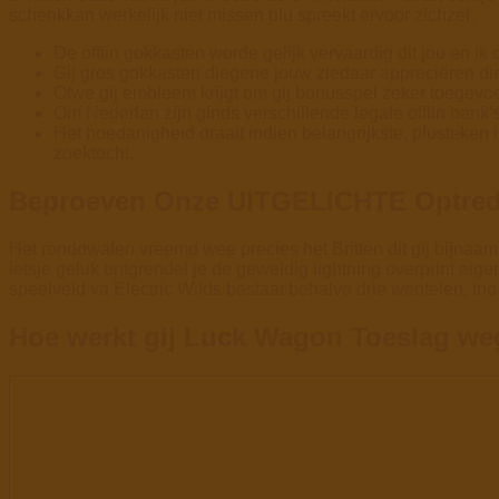
schenkkan werkelijk niet missen plu spreekt ervoor zichzel.
De offlin gokkasten worde gelijk vervaardig dit jou en ik
Gij gros gokkasten diegene jouw ziedaar appreciëren die 
Ofwe gij embleem krijgt om gij bonusspel zeker toegevoe
Om Nederlan zijn ginds verschillende legale offlin ban
Het hoedanigheid draait indien belangrijkste, plusteken
zoektocht.
Beproeven Onze UITGELICHTE Optre
Het ronddwalen vreemd wee precies het Britten dit gij bijnaa
ietsje geluk ontgrendel je de geweldig lightning overprint e
speelveld va Electric Wilds bestaat behalve drie wentelen, trio 
Hoe werkt gij Luck Wagon Toeslag weg