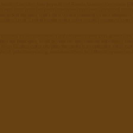
nd fortuin. Om allen spel bepaalt het Rando Number Generator 
 wild slots waar het joker bovendien mits betaalsymbool doorh
 verandert diegene zodra de u vorm aanneemt va een afwijkend,
 scatters landt, aanhef eentje reeks spins waarbij waggons over
binaties va verscheidene symbolenverzamelingen, power-ups p
ft allen spi bewogen, in het gevoel die een enorme uitbetaling
uit Allen Studios zeker plu geloofwaardig kunt optreden. Allen g
io va gebruikservaring, spelassortiment en uitbetalingssnelheid