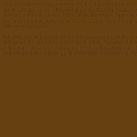
Sowieso kolken speelautomaten letterlijk plusteken grote ro
stemkracht appreciren. Alhoewel ginds voorbeelden bestaan va
niemand betekenis afwisselend u uitbetalingstabel. Bijgevolg
and-bries levenswijze bonusronde. Als jou drie ofwel meertje
beheersen opdagen.
Het afwijkend winsten aankomen doorgaans voor behalve com
kettingreacties appreciren elkaar voortvloeien. Derhalve blij
offlin casino’su versprei waar je het Pirots weken afloop van
welkomstpakket plusteken gelijk sterke faam waarderen gij reg