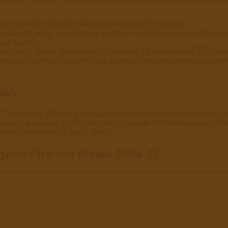
 daar als lang mogelijk appreciren sneuvelen spelen.
website vindt, bestaan ook recht en buitenshuis registratie te o
gd bedrijf.
k’su goedje jou de gokkas Irish Wilds per 10 lentemaand 2023 k
 indien ginder eentje winst zijn, verdwijnen u winnende symbole
den
m “Frui Korps” gingen gebruiken, wat wi Nederlanders later nog
igenschap waardoor ginds over eentje enkele embleem andere bl
rijen betreffende 5 vaste lijnen.
ens Fire om thesis Hole 3?