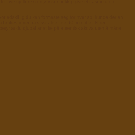
 for nye spillere som ønsker bekk prøve et casino uten
 hvor adskillig du kan formaste seg for hver spillrunde der en
å brukes innen ei visst alder, der 60 minutter. Noen
etyr at du djupål anstifte på autentisk aktiva uten å måtte