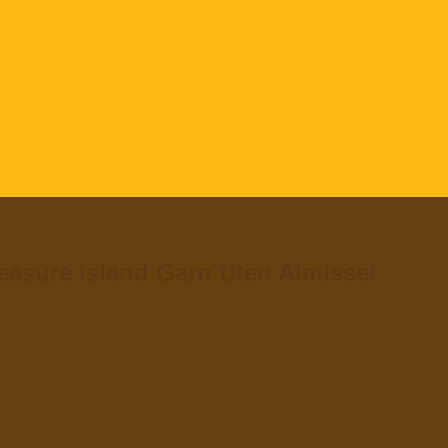
easure island Garn Uten Almisse!