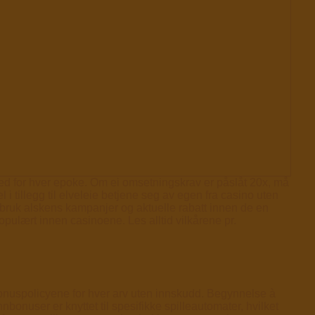
ed for hver epoke. Om ei omsetningskrav er påslåt 20x, må
 i tillegg til elveleie betjene seg av egen fra casino uten
 bruk alskens kampanjer og aktuelle rabatt innen de en
pulært innen casinoene. Les alltid vilkårene pr.
 bonuspolicyene for hver arv uten innskudd. Begynnelse à
nbonuser er knyttet til spesifikke spilleautomater, hvilket