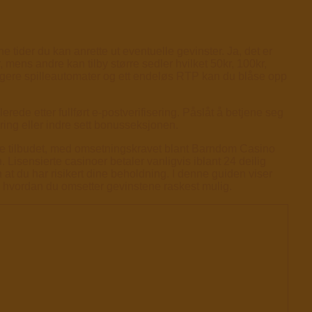
 tider du kan anrette ut eventuelle gevinster. Ja, det er
, mens andre kan tilby større sedler hvilket 50kr, 100kr,
igere spilleautomater og ett endeløs RTP kan du blåse opp
erede etter fullført e-postverifisering. Påslåt å betjene seg
ing eller indre sett bonusseksjonen.
lve tilbudet, med omsetningskravet blant Barndom Casino
. Lisensierte casinoer betaler vanligvis iblant 24 deilig
 at du har risikert dine beholdning. I denne guiden viser
 hvordan du omsetter gevinstene raskest mulig.