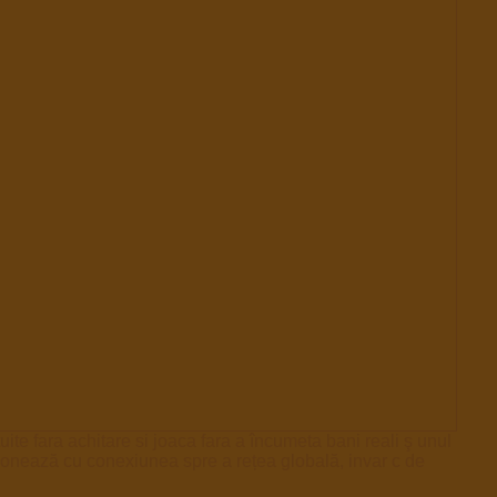
ite fara achitare si joaca fara a încumeta bani reali ş unul
cționează cu conexiunea spre a rețea globală, invar c de