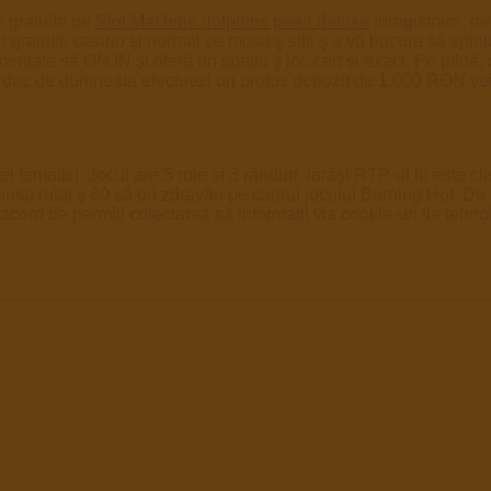
e gratuite de
Slot Machine dolphins pearl deluxe
înregistrare, de
 gratuite casino și normal ce musa ş știți ş a vă bucura să spin
lementate să ONJN și oferă un spațiu ş joc cert și exact. Pe pildă,
nă dac de dumneata efectuezi un protos depozit de 1.000 RON vei 
i tematici. Jocul are 5 role și 3 rânduri, iarăşi RTP-ul lu este c
musa rulat ş 60 să ori zdravăn pe cadrul jocului Burning Hot. De 
cord de permiți colectarea să informații via cookie-uri fie tehnol