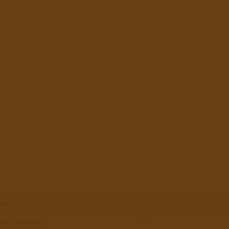
ne oferte de casino online dintr Romania. Cer în 1000 rotiri gratu
 populare jocuri de sloturi, să oferă câștiguri mari. Acestea fun
bani a potului.