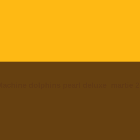
Machine dolphins pearl deluxe ️ martie 