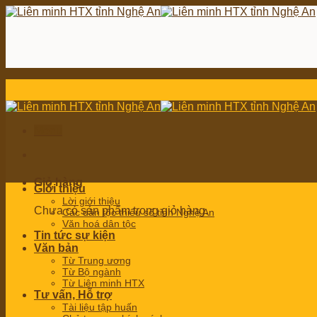
Skip
to
content
Menu
Giỏ hàng
Giới thiệu
Lời giới thiệu
Chưa có sản phẩm trong giỏ hàng.
Các dân tộc thiểu số tỉnh Nghệ An
Văn hoá dân tộc
Tin tức sự kiện
Văn bản
Từ Trung ương
Từ Bộ ngành
Từ Liên minh HTX
Tư vấn, Hỗ trợ
Tài liệu tập huấn