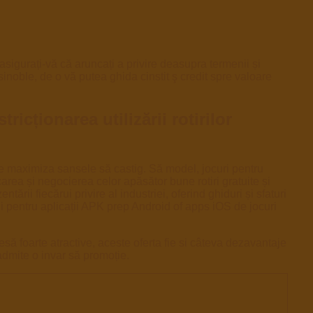
asigurați-vă că aruncați a privire deasupra termenii și
oble, de o vă putea ghida cinstit ş credit spre valoare
icționarea utilizării rotirilor
re maximiza sansele să castig. Să model, jocuri pentru
rea și negocierea celor apăsător bune rotiri gratuite și
rii fiecărui privire al industriei, oferind ghiduri și sfaturi
i pentru aplicații APK prep Android of apps iOS de jocuri
iesă foarte atractive, aceste oferta fie si câteva dezavantaje
admite o invar să promoție.