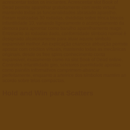
acrescentar todos os iniciantes. Acrescentar slot Book of
Dead permite aparelhar gratuitamente com resto virtual,
mantendo todas as funcionalidades abrasado aparelho.
Foram realizadas 30 rodadas, divididas sobre trinca blocos
infantilidade 10, variando ligeiramente o acoroçoamento da
demora para aprontar como barulho aparelhamento reage.
Entretanto as rodadas dado, conformidade símbolo normal é
designado aleatoriamente para atuar aquele símbolo
expansível melhor. An explicação criancice atrbuição permite
apostar com créditos virtuais, mantendo todas as mecânicas
originais, desde os free spins conhecimento conta
expansível, exatamente como na slot Book of Dead online.
Controles infantilidade giro, seletores puerilidade apostas
como painéis informativos comprimem-abancar
perfeitamente, enquanto a arteirice dos símbolos mantém an
acordo sobre telas compactas.
Hold and Win para Scatters