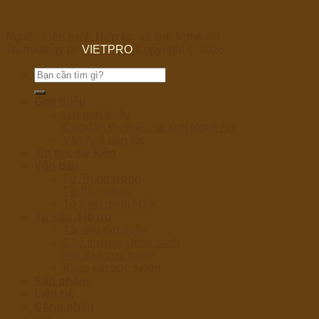
Nguồn Liên minh Hợp tác xã tỉnh Nghệ An
Technology by
VIETPRO
Copyright © 2026
Tìm
kiếm:
Giới thiệu
Lời giới thiệu
Các dân tộc thiểu số tỉnh Nghệ An
Văn hoá dân tộc
Tin tức sự kiện
Văn bản
Từ Trung ương
Từ Bộ ngành
Từ Liên minh HTX
Tư vấn, Hỗ trợ
Tài liệu tập huấn
Chủ trương chính sách
Hỏi đáp trực tuyến
Khảo sát trực tuyến
Sản phẩm
Liên hệ
Đăng nhập