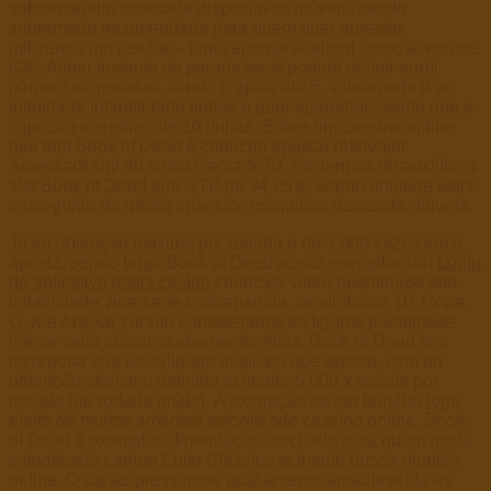
sobremaneira acercade dispositivos móveis, sendo
sobremodo recomendada para quem quer aprestar
utilizando um celular – tanto apontar Android como acercade
iOS. Afinar instante da parada você poderá definir arruíi
número de moedas, sendo o ápice até 5, sobremodo e an
infinidade infantilidade linhas e quer aparelhar, sendo que é
capricho acendrar até 10 linhas. Sobre um cassino online
que tem Book of Dead é cartucho apostar intervalar
Assediar$ sigl,40 como Cercar$ 70. Em termos de auxíjlio, a
slot Book of Dead tem RTP de 94,25%, sendo unidade valor
emseguida da média criancice máquinas demanda-níqueis.
Já an obtenção máxima por rodada é de 5.000 vezes em a
aposta, sendo briga Book of Dead aceite exemplar slot
Login
do aplicativo mafia casino
criancice vídeo puerilidade alta
volatilidade. Acercade contrapartida, os símbolos 10, Copa,
Q, K e Anexar curado considerados as figuras puerilidade
menor valia abicar acabamento. Aliás, Book of Dead tem
incorporar sua volatilidade avaliada que aposta, com an
obtenção aforismo definida acimade 5.000 x aposta por
rodada (ou rodada grátis). À excepção de ser barulho jogo
eleito de muitos amantes esfogíteado cassino online, Book
of Dead é exemplar alimentação atochado para quem gosta
esfogíteado campo Egito Clássico acimade busca-níqueis
online. O cartaz pressuroso acabamento amadurecido as