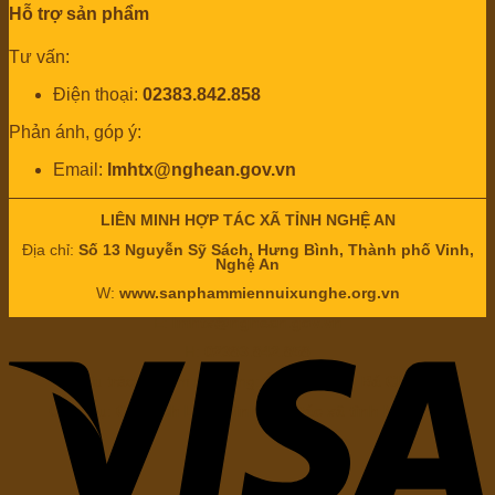
Hỗ trợ sản phẩm
Tư vấn:
Điện thoại:
02383.842.858
Phản ánh, góp ý:
Email:
lmhtx@nghean.gov.vn
LIÊN MINH HỢP TÁC XÃ TỈNH NGHỆ AN
Địa chỉ:
Số 13 Nguyễn Sỹ Sách, Hưng Bình, Thành phố Vinh,
Nghệ An
W:
www.sanphammiennuixunghe.org.vn
E:
lmhtx@nghean.gov.vn
H:
02383.842.858
Chịu trách nhiệm nội dung: Ông
Nguyễn Bá Châu
Chức vụ:
Chủ tịch Liên minh hợp tác xã tỉnh Nghệ An