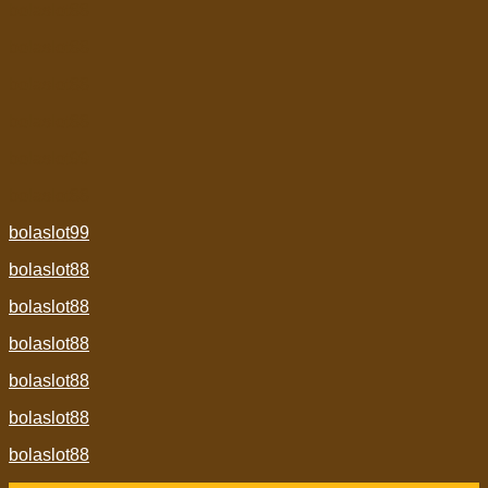
bolaslot88
bolaslot88
bolaslot88
bolaslot88
bolaslot99
bolaslot88
bolaslot99
bolaslot88
bolaslot88
bolaslot88
bolaslot88
bolaslot88
bolaslot88