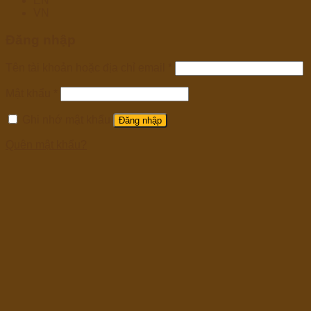
EN
VN
Đăng nhập
Tên tài khoản hoặc địa chỉ email
*
Mật khẩu
*
Ghi nhớ mật khẩu
Đăng nhập
Quên mật khẩu?