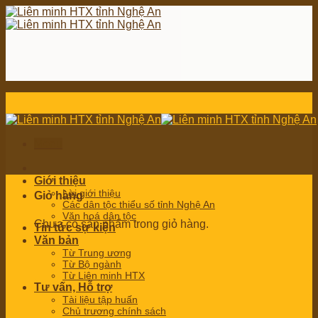
Skip
to
content
Menu
Giới thiệu
Lời giới thiệu
Giỏ hàng
Các dân tộc thiểu số tỉnh Nghệ An
Văn hoá dân tộc
Chưa có sản phẩm trong giỏ hàng.
Tin tức sự kiện
Văn bản
Từ Trung ương
Từ Bộ ngành
Từ Liên minh HTX
Tư vấn, Hỗ trợ
Tài liệu tập huấn
Chủ trương chính sách