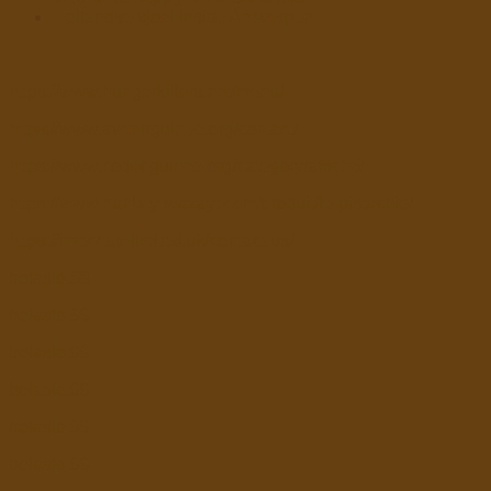
Hollandse sjoel inside Antwerpen
https://www.hungerkillers.net/menu/
https://www.avenirguinee.org/contact/
https://www.codecguinee.org/category/affiche/
https://www.nahlaty-wazayt.com/produit/le-pistachio/
https://imeccarelimited.uk/contact-us/
bolaslot88
bolaslot99
bolaslot99
bolaslot99
bolaslot99
bolaslot99