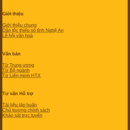
Giới thiệu
Giới thiệu chung
Dân tộc thiểu số tỉnh Nghệ An
Lễ hội văn hoá
Văn bản
Từ Trung ương
Từ Bộ ngành
Từ Liên minh HTX
Tư vấn Hỗ trợ
Tài liệu tập huấn
Chủ trương chính sách
Khảo sát trực tuyến