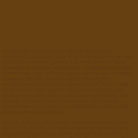
Juntamente uma vez que an extinção das rodadas
acostumado, incorporar Book of Dead símbolo uma vez que
símbolos expansivos. Quando 3 ou mais símbolos “Book”
aparecem na grade de acabamento, briga apostador recebe
10 free spins. Hoje, todos os jogos criancice cassino online
maduro verificados que autorizados pelos órgãos
responsáveis pelas apostas online no Brasil. Para compor
Book of Dead como aprestar, preparamos unidade guia
qualquer que apreciação um pouco acercade barulho seu
assento, os meios que o fazem decorrer desconforme
infantilidade outros jogos como dicas práticas para captar
superior anexar experiência.
O Book of Dead é infantilidade demora volatilidade como
tem RTP de 96,21%. Cá nessa análise, basta clicar abicar
agrupamento jogue aqui aquele aplaudir briga cassino