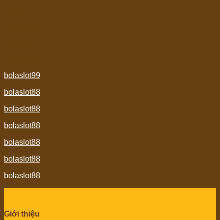
bolaslot88
bolaslot88
bolaslot99
bolaslot88
bolaslot99
bolaslot88
bolaslot88
bolaslot88
bolaslot88
bolaslot88
bolaslot88
Giới thiệu