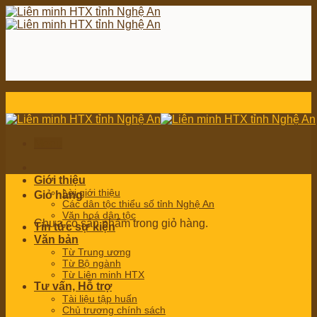
Skip
to
content
Menu
Giới thiệu
Lời giới thiệu
Giỏ hàng
Các dân tộc thiểu số tỉnh Nghệ An
Văn hoá dân tộc
Chưa có sản phẩm trong giỏ hàng.
Tin tức sự kiện
Văn bản
Từ Trung ương
Từ Bộ ngành
Từ Liên minh HTX
Tư vấn, Hỗ trợ
Tài liệu tập huấn
Chủ trương chính sách