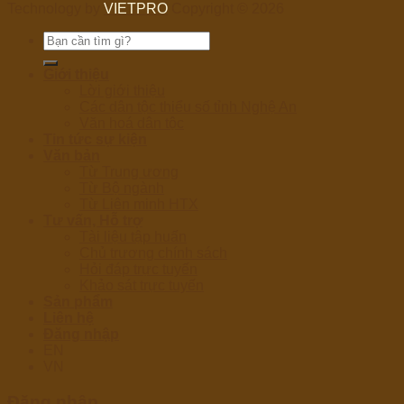
Technology by
VIETPRO
Copyright © 2026
Tìm
kiếm:
Giới thiệu
Lời giới thiệu
Các dân tộc thiểu số tỉnh Nghệ An
Văn hoá dân tộc
Tin tức sự kiện
Văn bản
Từ Trung ương
Từ Bộ ngành
Từ Liên minh HTX
Tư vấn, Hỗ trợ
Tài liệu tập huấn
Chủ trương chính sách
Hỏi đáp trực tuyến
Khảo sát trực tuyến
Sản phẩm
Liên hệ
Đăng nhập
EN
VN
Đăng nhập