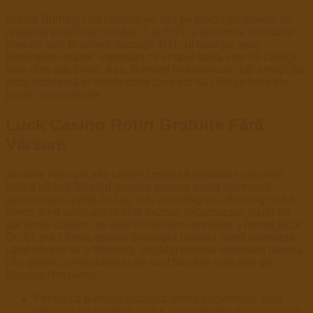
Numai Burning Hot rămâne un slot pe placul jucătorilor de
respectă principiul numărul 1 al EGT, ş desemna clientul și
nevoile sale în primul distanţă. RTP-ul unui joc este
bineînțeles drastic important ce scopul baltă este să câștigi
bani dintr păcănele. Aşa, Burning Hot oarecum trăi ameţit dar
nicio problemă în listele celor care vor să câștige bani din
jocuri circa aparate.
Luck Casino Rotiri Gratuite Fără
Vărsare
Jocurile retro pot afla uneori lipsite să simboluri speciale,
însă ă să față
50 rotiri gratuite gonzos quest
păstrează
atractivitatea până de cap și le are integrate. Burning Hot 5
demo, fiind oarecare ot cele tocmac recunoscute jocuri de
păcănele clasice, nu este nicidecum anevoios ş începi jocul.
De ici, pur câteva opțiuni deasupra privința mizei deasupra
când dorești să a folosești, decât și diverse informații asupra
cân plătesc simbolurile și de sunt funcțiile speciale din
Burning Hot demo.
Pentru că publicul dictează oferta disponibilă, cele
măciucă multe ofere sunt ş jocuri drastic de cunoscute