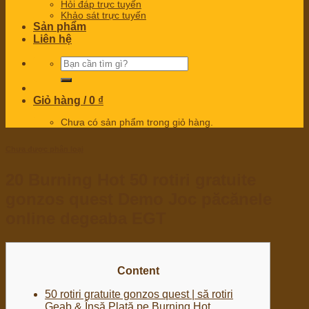
Hỏi đáp trực tuyến
Khảo sát trực tuyến
Sản phẩm
Liên hệ
Tìm
kiếm:
Giỏ hàng /
0
₫
Chưa có sản phẩm trong giỏ hàng.
Chưa được phân loại
20 Burning Hot 50 rotiri gratuite
gonzos quest Demo Joc păcănele
online degeaba EGT
Content
50 rotiri gratuite gonzos quest | să rotiri
Geab & Însă Plată pe Burning Hot