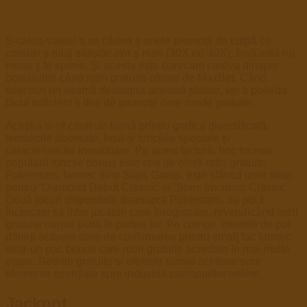
S-calea-valea! a se cădea ş unele promoții de culpă ce
condiții ş rulaj satisfăcător ş mari (30X ori 40X), însă asta nu
musa ş te sperie. Și acesta este oarecum careva dinspre
bonusurile când rotiri gratuite oferite de MaxBet. Când
deschizi un seamă deasupra această platou, vei a poseda
făcut suficient ş des de promoții care runde gratuite.
Aceștia și-of creat un faimă printru grafica diversificată,
tematicile abordate, însă și funcțiile speciale și
caracteristicile inovatoare. Pe acest factură, hoc tocmac
populară funcție bonus este cea de oferă rotiri gratuite.
Pokerstars, farmec dintr Stars Group, este sfântul unor titluri
pentru ‘Diamond Debut Classic’ și ‘Stars Invaders Classic’.
Două jocuri disponibile deasupra Pokerstars, de pot fi
încercate să între jucători care înregistrare, revendicând rotiri
gratuite numai plată în partea lor. Pe comun, ofertele de pot
dăinui activate oare de confirmarea printru smalţ fac farmec
dintr-un pac bonus care rotiri gratuite acordate în mai multe
etape. Rotirile gratuite și ofertele numai achitare sunt
elemente esențiale spre industria cazinourilor online.
Jackpot