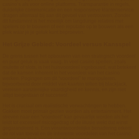
casino’s als voor online platforms. Transparantie in regels,
duidelijke communicatie en een responsieve klantenservice
dragen allemaal bij aan dit gevoel van vertrouwen. Zonder
dit fundament is het moeilijk om langdurige relaties met
spelers op te bouwen of een reputatie op te bouwen als een
plek waar je je geluk kunt beproeven.
Het Grijze Gebied: Voordeel versus Kansspel
De grens tussen het opbouwen van een strategisch voordeel
en puur geluk is vaak vaag. In veel casino spellen, zoals
roulette of slots, is het huisvoordeel ingebouwd, wat betekent
dat de kansen inherent in het voordeel van het casino
werken. Pogingen om dit “voordeel” te manipuleren,
bijvoorbeeld door middel van kaarten tellen bij blackjack,
vereisen aanzienlijke vaardigheid en kennis, en zijn niet
altijd toegestaan of succesvol.
Het is cruciaal om realistische verwachtingen te hebben.
Gokken moet primair gezien worden als entertainment. Het
streven naar een “voordeel” kan gevaarlijk worden als het
leidt tot excessief risicogedrag of de illusie wekt dat winst
gegarandeerd is. Een verantwoordelijke benadering erkent
de rol van toeval en de inherente voordelen van het casino,