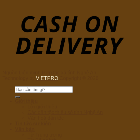
Nguồn Liên minh Hợp tác xã tỉnh Nghệ An
Technology by
VIETPRO
Copyright © 2026
Tìm
kiếm:
Giới thiệu
Lời giới thiệu
Các dân tộc thiểu số tỉnh Nghệ An
Văn hoá dân tộc
Tin tức sự kiện
Văn bản
Từ Trung ương