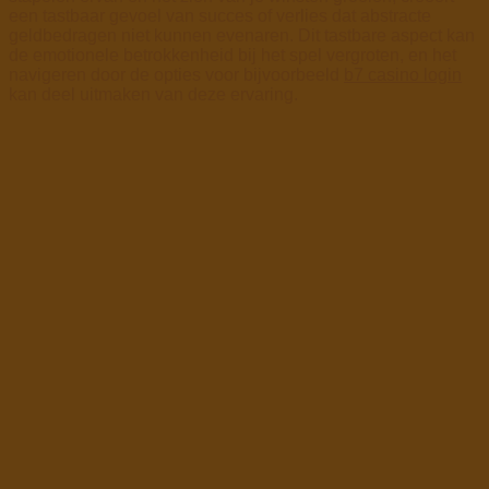
een tastbaar gevoel van succes of verlies dat abstracte
geldbedragen niet kunnen evenaren. Dit tastbare aspect kan
de emotionele betrokkenheid bij het spel vergroten, en het
navigeren door de opties voor bijvoorbeeld
b7 casino login
kan deel uitmaken van deze ervaring.