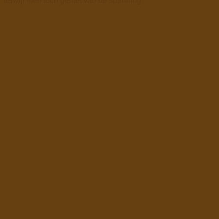
terwijl men toch geniet van de spanning.