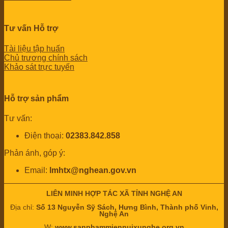
Tư vấn Hỗ trợ
Tài liệu tập huấn
Chủ trương chính sách
Khảo sát trực tuyến
Hỗ trợ sản phẩm
Tư vấn:
Điện thoại:
02383.842.858
Phản ánh, góp ý:
Email:
lmhtx@nghean.gov.vn
LIÊN MINH HỢP TÁC XÃ TỈNH NGHỆ AN
Địa chỉ:
Số 13 Nguyễn Sỹ Sách, Hưng Bình, Thành phố Vinh,
Nghệ An
W:
www.sanphammiennuixunghe.org.vn