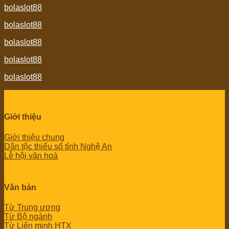
bolaslot88
bolaslot88
bolaslot88
bolaslot88
bolaslot88
Giới thiệu
Giới thiệu chung
Dân tộc thiểu số tỉnh Nghệ An
Lễ hội văn hoá
Văn bản
Từ Trung ương
Từ Bộ ngành
Từ Liên minh HTX