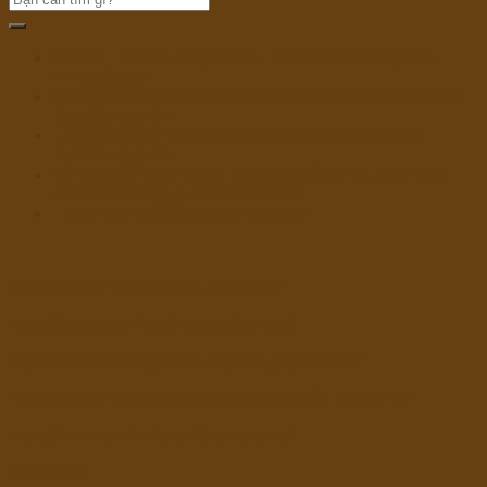
Online Harbors Play 5000+ Free Slot Video game
Immediately
Una éxtasis para casinos referente a diferentes sitios
Bachillerato Bi+
La fascinación de los casinos sobre otras zonas
Bachillerato Bi+
Mr Bet App Download: Die beste Casino Lesen Sie
dies weiter App je Android & iOS
Hollandse sjoel inside Antwerpen
https://www.hungerkillers.net/menu/
https://www.avenirguinee.org/contact/
https://www.codecguinee.org/category/affiche/
https://www.nahlaty-wazayt.com/produit/le-pistachio/
https://imeccarelimited.uk/contact-us/
bolaslot88