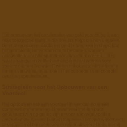
Het proces van het omwisselen van geld voor chips is een
psychologische barrière die spelers helpt om hun uitgaven
beter te monitoren. Zodra het geld is omgezet in chips, kan
het gemakkelijker worden om te besteden, wat een
risicovolle maar ook spannende dynamiek creëert. Dit is
waar strategie en zelfbeheersing cruciaal worden voor
spelers die hun “voordeel” willen opbouwen, niet alleen in
termen van winst, maar ook in het behouden van controle
over hun speelsessies.
Strategieën voor het Opbouwen van een
Voordeel
Het opbouwen van een voordeel in een casino is een
complexe onderneming. Hoewel veel spellen puur
gebaseerd zijn op geluk, zijn er voor sommige spellen
methoden die spelers kunnen toepassen om hun winkansen
te vergroten of hun verliezen te minimaliseren. Denk hierbij