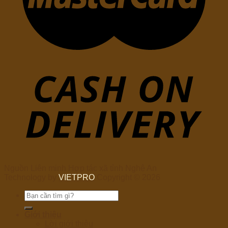
Nguồn Liên minh Hợp tác xã tỉnh Nghệ An
Technology by
VIETPRO
Copyright © 2026
Tìm
kiếm:
Giới thiệu
Lời giới thiệu