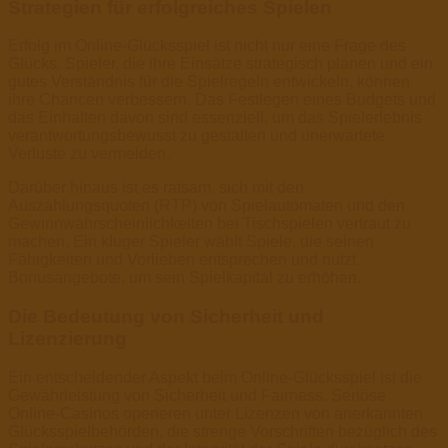
Strategien für erfolgreiches Spielen
Erfolg im Online-Glücksspiel ist nicht nur eine Frage des
Glücks. Spieler, die ihre Einsätze strategisch planen und ein
gutes Verständnis für die Spielregeln entwickeln, können
ihre Chancen verbessern. Das Festlegen eines Budgets und
das Einhalten davon sind essenziell, um das Spielerlebnis
verantwortungsbewusst zu gestalten und unerwartete
Verluste zu vermeiden.
Darüber hinaus ist es ratsam, sich mit den
Auszahlungsquoten (RTP) von Spielautomaten und den
Gewinnwahrscheinlichkeiten bei Tischspielen vertraut zu
machen. Ein kluger Spieler wählt Spiele, die seinen
Fähigkeiten und Vorlieben entsprechen und nutzt
Bonusangebote, um sein Spielkapital zu erhöhen.
Die Bedeutung von Sicherheit und
Lizenzierung
Ein entscheidender Aspekt beim Online-Glücksspiel ist die
Gewährleistung von Sicherheit und Fairness. Seriöse
Online-Casinos operieren unter Lizenzen von anerkannten
Glücksspielbehörden, die strenge Vorschriften bezüglich des