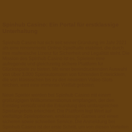
Spinhub Casino: Ein Portal für erstklassige
Unterhaltung
Spinhub Casino hat sich seit seiner Gründung im Jahr 2021
als eine renommierte Online-Spielhalle etabliert, die durch
ihre maltesische Lizenz für Sicherheit und Legalität steht. Die
Mission des Spinhub Casino ist es, Spielern eine
aufregende und gleichzeitig sichere Plattform für
Glücksspiele zu bieten. Mit einer beeindruckenden Auswahl
von über 3.000 Spielautomaten von führenden Entwicklern,
die von klassischen bis zu den neuesten Video-Slots
reichen, wird eine immense Vielfalt geboten.
Neue Spieler werden bei Spinhub Casino mit einem
großzügigen Willkommensbonus empfangen, der den
Einstieg versüßt und die Erkundung des umfangreichen
Spielangebots erleichtert. Die Plattform legt Wert auf
vielfältige Spieloptionen, erstklassige Games und einen
sicheren sowie schnellen Service. Die Anmeldung bei
Spinhub Casino ist der erste Schritt, um von diesen Vorteilen