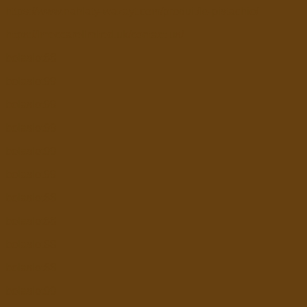
https://www.nahlaty-wazayt.com/produit/le-pistachio/
https://imeccarelimited.uk/contact-us/
bolaslot88
bolaslot99
bolaslot99
bolaslot99
bolaslot99
bolaslot99
bolaslot88
bolaslot88
bolaslot88
bolaslot88
bolaslot99