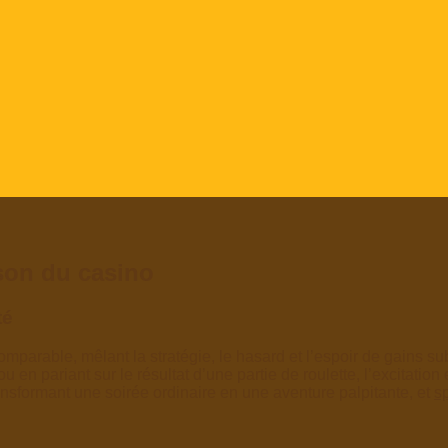
sson du casino
té
mparable, mêlant la stratégie, le hasard et l’espoir de gains su
u en pariant sur le résultat d’une partie de roulette, l’excitati
ransformant une soirée ordinaire en une aventure palpitante, et
s