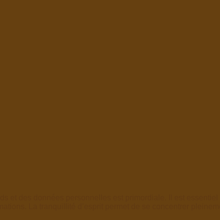
nds et des données personnelles est primordiale. Il est essentiel
ations. La tranquillité d’esprit permet de se concentrer pleinem