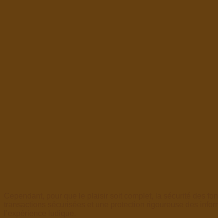
Cependant, pour que le plaisir soit complet, la sécurité des fo
transactions sécurisées et une protection rigoureuse des inform
l’expérience ludique.