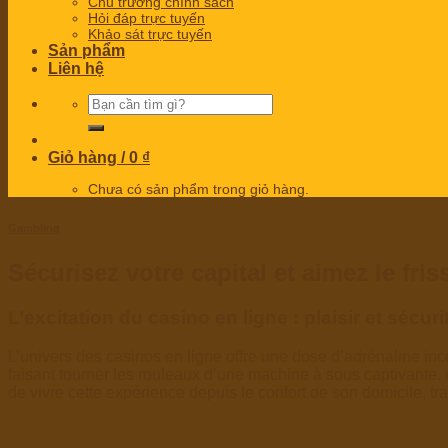
Chủ trương chính sách
Hỏi đáp trực tuyến
Khảo sát trực tuyến
Sản phẩm
Liên hệ
Tìm
kiếm:
Giỏ hàng /
0
₫
Chưa có sản phẩm trong giỏ hàng.
Gambling
Sécurisez votre capital et aimez le fri
L’excitation du casino en ligne : plaisir et sécuri
L’univers des casinos en ligne offre une dose d’adrénaline inco
faisant tourner les rouleaux d’une machine à sous captivante, o
de vivre cette expérience depuis le confort de son domicile, t