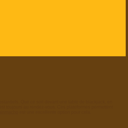
bstantiels. Que ce soit devant une table de blackjack, en
on est toujours au rendez-vous. Ces plateformes permettent
pinmacho
est une excellente option pour cela.