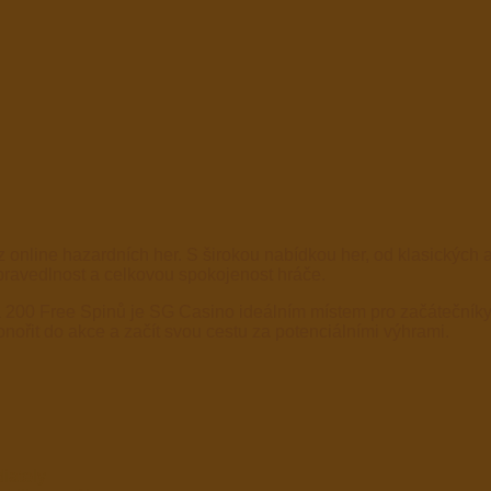
 online hazardních her. S širokou nabídkou her, od klasických 
pravedlnost a celkovou spokojenost hráče.
 200 Free Spinů je SG Casino ideálním místem pro začátečníky i
ořit do akce a začít svou cestu za potenciálními výhrami.
iately