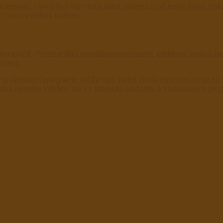
tomatů. Umožňují vám točit válci zdarma a při troše štěstí získ
 hraní v online kasinu.
 a disciplíně. Porozumění pravděpodobnostem, efektivní správa pe
zábava.
y a věrnostní programy, může vaši herní zkušenost posunout na
diska herního výběru, tak i z hlediska podpory a bonusových pro