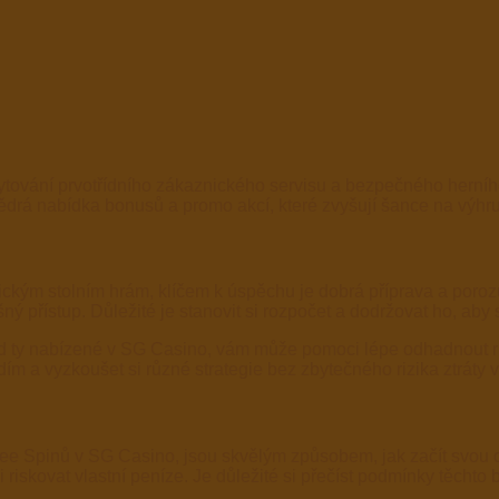
ování prvotřídního zákaznického servisu a bezpečného herního pr
 štědrá nabídka bonusů a promo akcí, které zvyšují šance na výhru
ckým stolním hrám, klíčem k úspěchu je dobrá příprava a poroz
išný přístup. Důležité je stanovit si rozpočet a dodržovat ho, a
klad ty nabízené v SG Casino, vám může pomoci lépe odhadnout r
 a vyzkoušet si různé strategie bez zbytečného rizika ztráty v
ree Spinů v SG Casino, jsou skvělým způsobem, jak začít svou 
 riskovat vlastní peníze. Je důležité si přečíst podmínky těchto 