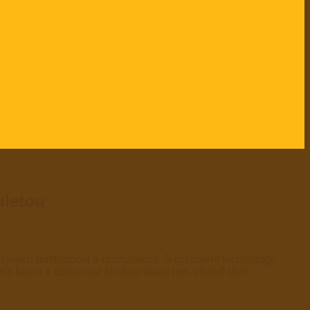
uletou
 jejich dostupnost a rozmanitost. S rozvojem technologií
ch kasin a objevovat širokou škálu her, včetně těch