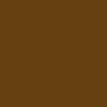
Una éxtasis para casinos referente a diferentes sitios Ba
La fascinación de los casinos sobre otras zonas Bachille
Mr Bet App Download: Die beste Casino Lesen Sie dies 
Hollandse sjoel inside Antwerpen
https://www.hungerkillers.net/menu/
https://www.avenirguinee.org/contact/
https://www.codecguinee.org/category/affiche/
https://www.nahlaty-wazayt.com/produit/le-pistachio/
https://imeccarelimited.uk/contact-us/
bolaslot88
bolaslot99
bolaslot99
bolaslot99
bolaslot99