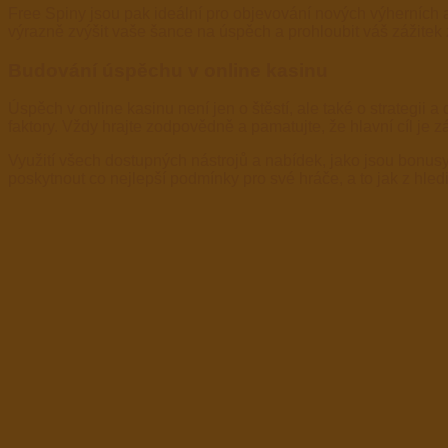
Free Spiny jsou pak ideální pro objevování nových výherních au
výrazně zvýšit vaše šance na úspěch a prohloubit váš zážitek z
Budování úspěchu v online kasinu
Úspěch v online kasinu není jen o štěstí, ale také o strategii
faktory. Vždy hrajte zodpovědně a pamatujte, že hlavní cíl je 
Využití všech dostupných nástrojů a nabídek, jako jsou bonus
poskytnout co nejlepší podmínky pro své hráče, a to jak z hle