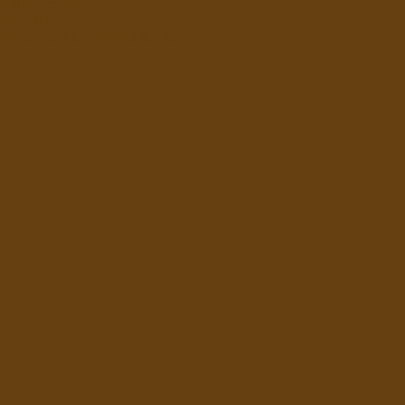
chillerato Bi+
rato Bi+
weiter App je Android & iOS