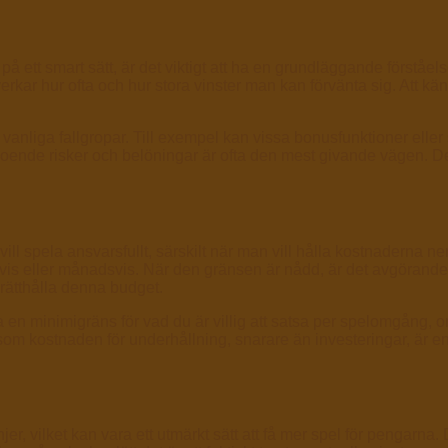
 ett smart sätt, är det viktigt att ha en grundläggande förståels
rkar hur ofta och hur stora vinster man kan förvänta sig. Att känn
vanliga fallgropar. Till exempel kan vissa bonusfunktioner elle
oende risker och belöningar är ofta den mest givande vägen. Det
 vill spela ansvarsfullt, särskilt när man vill hålla kostnaderna n
vis eller månadsvis. När den gränsen är nådd, är det avgörande a
prätthålla denna budget.
 en minimigräns för vad du är villig att satsa per spelomgång, om
som kostnaden för underhållning, snarare än investeringar, är en
vilket kan vara ett utmärkt sätt att få mer spel för pengarna. D