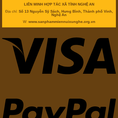
LIÊN MINH HỢP TÁC XÃ TỈNH NGHỆ AN
Địa chỉ:
Số 13 Nguyễn Sỹ Sách, Hưng Bình, Thành phố Vinh,
Nghệ An
W:
www.sanphammiennuixunghe.org.vn
E:
lmhtx@nghean.gov.vn
H:
02383.842.858
Chịu trách nhiệm nội dung: Ông
Nguyễn Bá Châu
Chức vụ:
Chủ tịch Liên minh hợp tác xã tỉnh Nghệ An