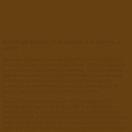
Spinanga Casino: Váš partner pro zábavu a
výhry
Spinanga Casino se profiluje jako přední online platforma,
která klade důraz na poskytování široké škály her a zároveň
na bezpečné a zábavné herní prostředí. Nabídka zahrnuje
populární automaty a vzrušující živé kasino, které simulují
atmosféru kamenného kasina, a je navržena tak, aby
uspokojila rozmanité preference hráčů. Cílem je vytvořit
prostor, kde si každý může užít vzrušení ze hry.
Speciální pozornost si zaslouží uvítací nabídka, která
zahrnuje 200% bonus až do výše 500 € a k tomu 200
roztočení zdarma. Tato nabídka je skvělou příležitostí pro
nové hráče, jak prozkoumat portfolio her s větším kapitálem a
získat více šancí na výhru. Spinanga Casino se snaží být
partnerem ve vaší herní cestě, podporuje zodpovědné hraní