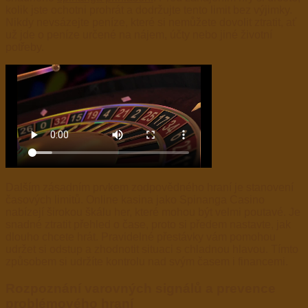
kolik jste ochotni prohrát a dodržujte tento limit bez výjimky.
Nikdy nevsázejte peníze, které si nemůžete dovolit ztratit, ať
už jde o peníze určené na nájem, účty nebo jiné životní
potřeby.
Dalším zásadním prvkem zodpovědného hraní je stanovení
časových limitů. Online kasina jako Spinanga Casino
nabízejí širokou škálu her, které mohou být velmi poutavé. Je
snadné ztratit přehled o čase, proto si předem nastavte, jak
dlouho chcete hrát. Pravidelné přestávky vám pomohou
udržet si odstup a zhodnotit situaci s chladnou hlavou. Tímto
způsobem si udržíte kontrolu nad svým časem i financemi.
Rozpoznání varovných signálů a prevence
problémového hraní