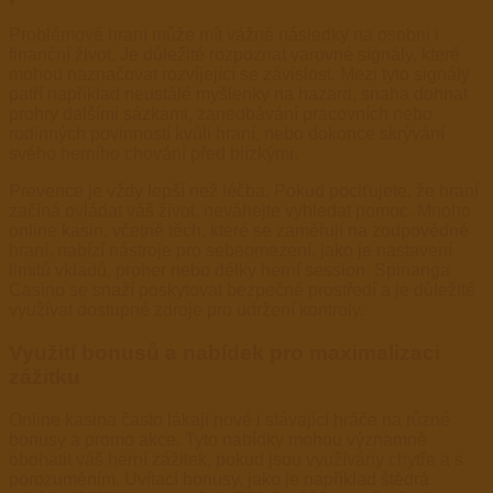
Problémové hraní může mít vážné následky na osobní i
finanční život. Je důležité rozpoznat varovné signály, které
mohou naznačovat rozvíjející se závislost. Mezi tyto signály
patří například neustálé myšlenky na hazard, snaha dohnat
prohry dalšími sázkami, zanedbávání pracovních nebo
rodinných povinností kvůli hraní, nebo dokonce skrývání
svého herního chování před blízkými.
Prevence je vždy lepší než léčba. Pokud pociťujete, že hraní
začíná ovládat váš život, neváhejte vyhledat pomoc. Mnoho
online kasin, včetně těch, které se zaměřují na zodpovědné
hraní, nabízí nástroje pro sebeomezení, jako je nastavení
limitů vkladů, proher nebo délky herní session. Spinanga
Casino se snaží poskytovat bezpečné prostředí a je důležité
využívat dostupné zdroje pro udržení kontroly.
Využití bonusů a nabídek pro maximalizaci
zážitku
Online kasina často lákají nové i stávající hráče na různé
bonusy a promo akce. Tyto nabídky mohou významně
obohatit váš herní zážitek, pokud jsou využívány chytře a s
porozuměním. Uvítací bonusy, jako je například štědrá