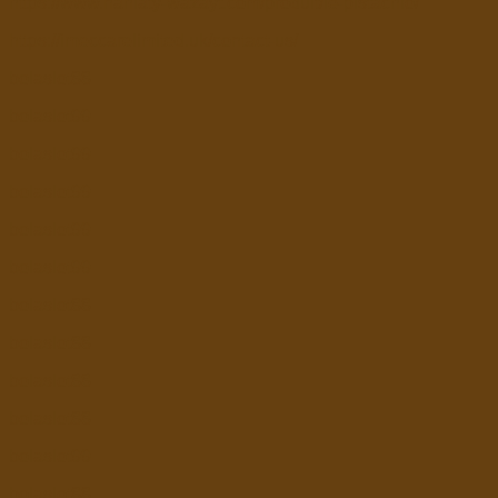
https://www.nahlaty-wazayt.com/produit/le-pistachio/
https://imeccarelimited.uk/contact-us/
bolaslot88
bolaslot99
bolaslot99
bolaslot99
bolaslot99
bolaslot99
bolaslot88
bolaslot88
bolaslot88
bolaslot88
bolaslot99
bolaslot88