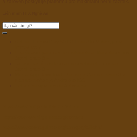
a zároveň poskytuje platformu pro maximální herní zážitek.
Liên minh HTX Nghệ An
Online Harbors Play 5000+ Free Slot Video game
Immediately
Una éxtasis para casinos referente a diferentes sitios
Bachillerato Bi+
La fascinación de los casinos sobre otras zonas
Bachillerato Bi+
Mr Bet App Download: Die beste Casino Lesen Sie
dies weiter App je Android & iOS
Hollandse sjoel inside Antwerpen
https://www.hungerkillers.net/menu/
https://www.avenirguinee.org/contact/
https://www.codecguinee.org/category/affiche/