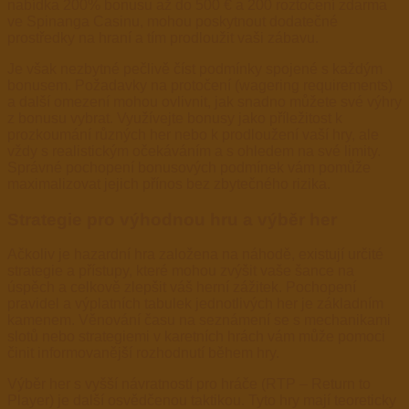
nabídka 200% bonusu až do 500 € a 200 roztočení zdarma
ve Spinanga Casinu, mohou poskytnout dodatečné
prostředky na hraní a tím prodloužit vaši zábavu.
Je však nezbytné pečlivě číst podmínky spojené s každým
bonusem. Požadavky na protočení (wagering requirements)
a další omezení mohou ovlivnit, jak snadno můžete své výhry
z bonusu vybrat. Využívejte bonusy jako příležitost k
prozkoumání různých her nebo k prodloužení vaší hry, ale
vždy s realistickým očekáváním a s ohledem na své limity.
Správné pochopení bonusových podmínek vám pomůže
maximalizovat jejich přínos bez zbytečného rizika.
Strategie pro výhodnou hru a výběr her
Ačkoliv je hazardní hra založena na náhodě, existují určité
strategie a přístupy, které mohou zvýšit vaše šance na
úspěch a celkově zlepšit váš herní zážitek. Pochopení
pravidel a výplatních tabulek jednotlivých her je základním
kamenem. Věnování času na seznámení se s mechanikami
slotů nebo strategiemi v karetních hrách vám může pomoci
činit informovanější rozhodnutí během hry.
Výběr her s vyšší návratností pro hráče (RTP – Return to
Player) je další osvědčenou taktikou. Tyto hry mají teoreticky