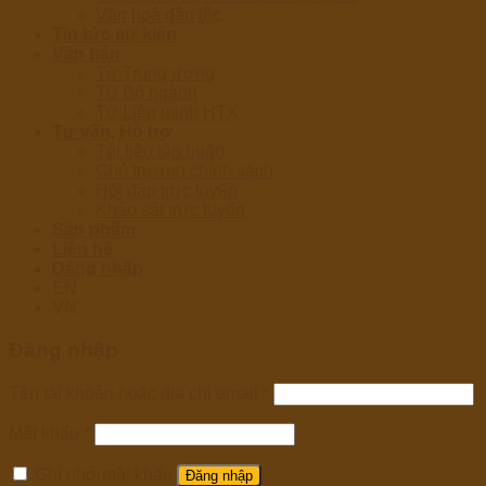
Văn hoá dân tộc
Tin tức sự kiện
Văn bản
Từ Trung ương
Từ Bộ ngành
Từ Liên minh HTX
Tư vấn, Hỗ trợ
Tài liệu tập huấn
Chủ trương chính sách
Hỏi đáp trực tuyến
Khảo sát trực tuyến
Sản phẩm
Liên hệ
Đăng nhập
EN
VN
Đăng nhập
Tên tài khoản hoặc địa chỉ email
*
Mật khẩu
*
Ghi nhớ mật khẩu
Đăng nhập