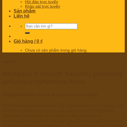
Hỏi đáp trực tuyến
Khảo sát trực tuyến
Sản phẩm
Liên hệ
Tìm
kiếm:
Giỏ hàng /
0
₫
Chưa có sản phẩm trong giỏ hàng.
Gambling
Navigace v rizicích hazardu prémiový
průvodce výhodnou hrou
Zodpovědné hraní a stanovení limitů
Online hazardní hry mohou být zábavnou formou zábavy, ale
je klíčové přistupovat k nim s rozvahou a zodpovědností.
Stanovení si jasných finančních limitů je prvním a
nejdůležitějším krokem, pro který je důležité zvážit i možnost
snadného
spinanga přihlášení
. Před zahájením hry si určete,