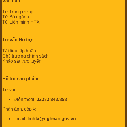
Văn bản
Từ Trung ương
Từ Bộ ngành
Từ Liên minh HTX
Tư vấn Hỗ trợ
Tài liệu tập huấn
Chủ trương chính sách
Khảo sát trực tuyến
Hỗ trợ sản phẩm
Tư vấn:
Điện thoại:
02383.842.858
Phản ánh, góp ý:
Email:
lmhtx@nghean.gov.vn