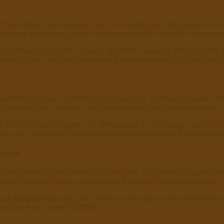
schier endlos. Von klassischen Tischspielen wie Blackjack und 
tändige Einführung neuer Spiele sorgt dafür, dass die Spannun
he Spielweise und die Chance auf hohe Gewinne viele Spieler a
ern ermöglichen und so die soziale Komponente des Glücksspiels
ährleistung von Sicherheit und Fairness. Seriöse Anbieter setz
er hinaus sind Lizenzen von anerkannten Glücksspielbehörden ein
 Online-Casinos bieten oft Werkzeuge an, mit denen Spieler ihr
azu bei, dass das Glücksspiel ein unterhaltsames Erlebnis bleib
iels
 den Bereich des Online-Glücksspiels. Die Vorteile liegen auf d
pto-Casinos für eine wachsende Zahl von Spielern attraktiv.
ue Möglichkeiten für Ein- und Auszahlungen und unterstreicht di
asinos eine ideale Plattform.