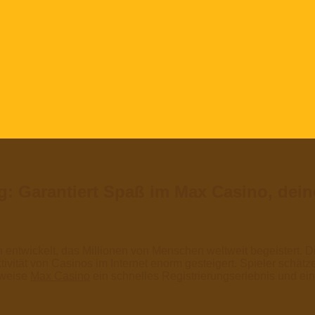
 Garantiert Spaß im Max Casino, deine
entwickelt, das Millionen von Menschen weltweit begeistert. D
tivität von Casinos im Internet enorm gesteigert. Spieler schätz
sweise
Max Casino
ein schnelles Registrierungserlebnis und ei