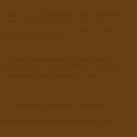
Roulette bis hin zu modernen Video-Slots mit aufwendigen
g und der Unterhaltungswert stets hoch bleiben.
nziehen. Auch Live-Dealer-Spiele erfreuen sich großer
 in den Online-Bereich bringen.
en auf fortschrittliche Verschlüsselungstechnologien, um
 wichtiges Indiz für die Verlässlichkeit eines Casinos.
 Spielverhalten kontrollieren können, wie z.B.
t.
er Hand: schnellere Transaktionen, oft geringere
e Innovationskraft der Branche. Spieler, die Wert auf