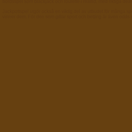
bordsspel som blackjack och roulette i realtid, med riktiga deal
Jackpottspel utgör också en viktig del av utbudet för många s
vinner dem. För den som gillar sport och betting är även odds oc