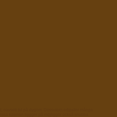
lst, oavsett tid på dygnet. Dessutom erbjuder många
 dessa kasinon bygger på möjliggör också snabba