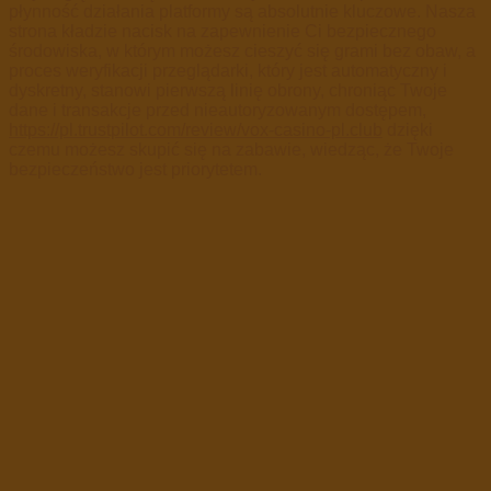
płynność działania platformy są absolutnie kluczowe. Nasza
strona kładzie nacisk na zapewnienie Ci bezpiecznego
środowiska, w którym możesz cieszyć się grami bez obaw, a
proces weryfikacji przeglądarki, który jest automatyczny i
dyskretny, stanowi pierwszą linię obrony, chroniąc Twoje
dane i transakcje przed nieautoryzowanym dostępem,
https://pl.trustpilot.com/review/vox-casino-pl.club
dzięki
czemu możesz skupić się na zabawie, wiedząc, że Twoje
bezpieczeństwo jest priorytetem.