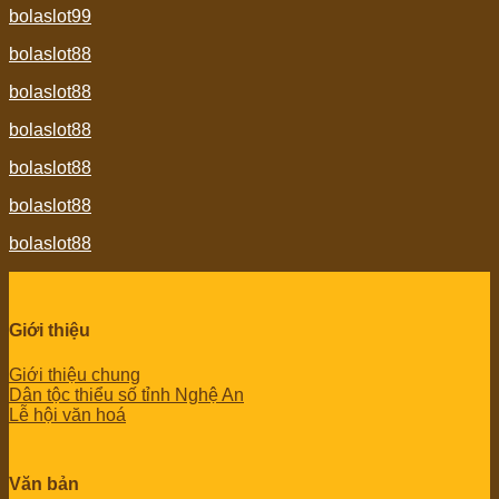
bolaslot99
bolaslot88
bolaslot88
bolaslot88
bolaslot88
bolaslot88
bolaslot88
Giới thiệu
Giới thiệu chung
Dân tộc thiểu số tỉnh Nghệ An
Lễ hội văn hoá
Văn bản