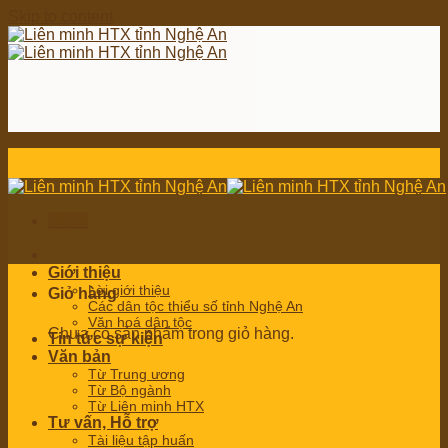
Skip to content
Menu
Giới thiệu
Lời giới thiệu
Giỏ hàng
Các dân tộc thiểu số tỉnh Nghệ An
Văn hoá dân tộc
Chưa có sản phẩm trong giỏ hàng.
Tin tức sự kiện
Văn bản
Từ Trung ương
Từ Bộ ngành
Từ Liên minh HTX
Tư vấn, Hỗ trợ
Tài liệu tập huấn