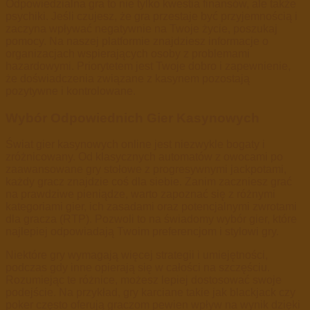
Odpowiedzialna gra to nie tylko kwestia finansów, ale także
psychiki. Jeśli czujesz, że gra przestaje być przyjemnością i
zaczyna wpływać negatywnie na Twoje życie, poszukaj
pomocy. Na naszej platformie znajdziesz informacje o
organizacjach wspierających osoby z problemami
hazardowymi. Priorytetem jest Twoje dobro i zapewnienie,
że doświadczenia związane z kasynem pozostają
pozytywne i kontrolowane.
Wybór Odpowiednich Gier Kasynowych
Świat gier kasynowych online jest niezwykle bogaty i
zróżnicowany. Od klasycznych automatów z owocami po
zaawansowane gry stołowe z progresywnymi jackpotami,
każdy gracz znajdzie coś dla siebie. Zanim zaczniesz grać
na prawdziwe pieniądze, warto zapoznać się z różnymi
kategoriami gier, ich zasadami oraz potencjalnymi zwrotami
dla gracza (RTP). Pozwoli to na świadomy wybór gier, które
najlepiej odpowiadają Twoim preferencjom i stylowi gry.
Niektóre gry wymagają więcej strategii i umiejętności,
podczas gdy inne opierają się w całości na szczęściu.
Rozumiejąc te różnice, możesz lepiej dostosować swoje
podejście. Na przykład, gry karciane takie jak blackjack czy
poker często oferują graczom pewien wpływ na wynik dzięki