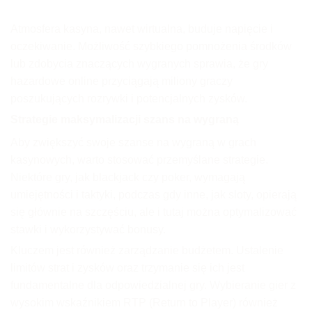
Atmosfera kasyna, nawet wirtualna, buduje napięcie i
oczekiwanie. Możliwość szybkiego pomnożenia środków
lub zdobycia znaczących wygranych sprawia, że gry
hazardowe online przyciągają miliony graczy
poszukujących rozrywki i potencjalnych zysków.
Strategie maksymalizacji szans na wygraną
Aby zwiększyć swoje szanse na wygraną w grach
kasynowych, warto stosować przemyślane strategie.
Niektóre gry, jak blackjack czy poker, wymagają
umiejętności i taktyki, podczas gdy inne, jak sloty, opierają
się głównie na szczęściu, ale i tutaj można optymalizować
stawki i wykorzystywać bonusy.
Kluczem jest również zarządzanie budżetem. Ustalenie
limitów strat i zysków oraz trzymanie się ich jest
fundamentalne dla odpowiedzialnej gry. Wybieranie gier z
wysokim wskaźnikiem RTP (Return to Player) również