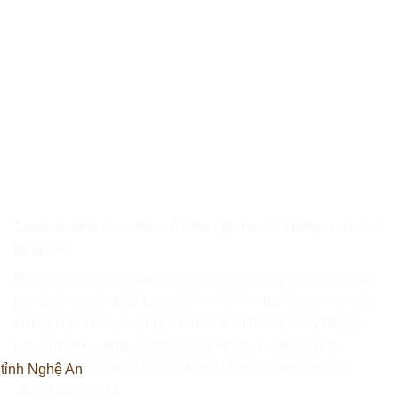
Zapewnienie bezpieczeństwa i płynności połączenia w
kasynie
Bezpieczeństwo i stabilność połączenia są kluczowe dla
płynnej rozgrywki w kasynie online. Problemy techniczne,
takie jak przerwy w połączeniu internetowym czy błędy
przeglądarki, mogą zniweczyć emocje i potencjalne
wygrane. Dlatego tak ważne jest dbanie o techniczną
stronę rozgrywki.