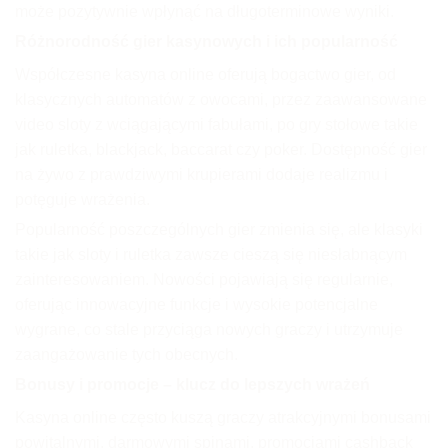
może pozytywnie wpłynąć na długoterminowe wyniki.
Różnorodność gier kasynowych i ich popularność
Współczesne kasyna online oferują bogactwo gier, od
klasycznych automatów z owocami, przez zaawansowane
video sloty z wciągającymi fabułami, po gry stołowe takie
jak ruletka, blackjack, baccarat czy poker. Dostępność gier
na żywo z prawdziwymi krupierami dodaje realizmu i
potęguje wrażenia.
Popularność poszczególnych gier zmienia się, ale klasyki
takie jak sloty i ruletka zawsze cieszą się niesłabnącym
zainteresowaniem. Nowości pojawiają się regularnie,
oferując innowacyjne funkcje i wysokie potencjalne
wygrane, co stale przyciąga nowych graczy i utrzymuje
zaangażowanie tych obecnych.
Bonusy i promocje – klucz do lepszych wrażeń
Kasyna online często kuszą graczy atrakcyjnymi bonusami
powitalnymi, darmowymi spinami, promocjami cashback