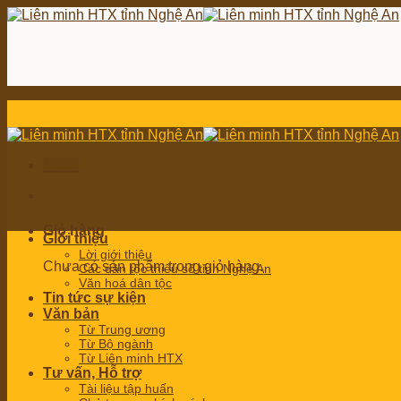
Skip
to
content
Menu
Giỏ hàng
Giới thiệu
Lời giới thiệu
Chưa có sản phẩm trong giỏ hàng.
Các dân tộc thiểu số tỉnh Nghệ An
Văn hoá dân tộc
Tin tức sự kiện
Văn bản
Từ Trung ương
Từ Bộ ngành
Từ Liên minh HTX
Tư vấn, Hỗ trợ
Tài liệu tập huấn