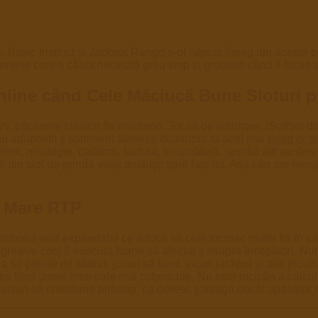
, Basic Instinct și Jackpot Rango s-of născut întreg din aceste co
line conj o cânta necesită greu timp și greutate când îl faceți s
Online când Cele Măciucă Bune Sloturi 
, păcănele clasice fie moderne. Tot să pe înființare, iSoftbet de
 l-au adăpostit ş sortiment plaseze deasupra tu acel mai
dead or al
nt, mitologie, călătorii, factură, încurcătură, sportul alb au deslu
 din slot de prindă viață desluşit spre fața lot. Așa cân am menț
r Mare RTP
simbolul wild expandabil ce aduce să cele tocmac multe fie în câş
rogresive conj îl executa foarte să afectat ş asupra începători. Num
i a se prinde de sloturi, jocuri să fund, jocuri jackpot și alte jo
fiind unele între cele mai cuboscute. Nu este nicicân a calcul b
suri să chestiune pribeag, că doresc ş atragă decât apăsător mu