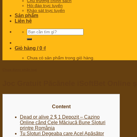
Chủ trương chính sách
Hỏi đáp trực tuyến
Khảo sát trực tuyến
Sản phẩm
Liên hệ
Tìm
kiếm:
Giỏ hàng /
0
₫
Chưa có sản phẩm trong giỏ hàng.
Chưa được phân loại
Joc Gratuit Păcănele iSoftBet Online ș
Content
Dead or alive 2 $ 1 Depozit – Cazino
Online când Cele Măciucă Bune Sloturi
printre România
Tu Sloturi Degeaba care Acel Apăsător